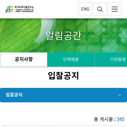
ENG
알림공간
공지사항
인재채용
기관동향
입찰공지
입찰공지
총 게시물 :
345