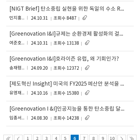
[NIGT Brief] 탄소중립 실현을 위한 독일의 수소 R&D 전략: 수소 수입 전략과 시사점
민지홍, 손지희, 신종석
24.10.31
조회수 8487
[Greenovation I&I]규제는 순환경제 활성화의 걸림돌인가 디딤돌인가
여준호 구지선 문태현 신현하 최고봉 류승연 송인옥 오지현
24.10.31
조회수 13138
[Greenovation I&I]호라이즌 유럽, 왜 기회인가?
송재령 김은서 이해인 손지희 신희정 이원아
24.09.20
조회수 12372
[제도혁신 Insight] 미국의 FY2025 예산안 분석을 통해 본 기후변화 대응 연구개발 동향
유
유영재, 전은진, 하수진, 조민선
24.10.16
조회수 15380
[Greenovation I &I]인공지능을 통한 탄소중립 달성 효율화, 글로벌 동향과 우리나라의 과제는?
임종서 김원무 김지예 손범석 한범진 염성찬
24.08.30
조회수 14238
1
2
3
4
5
6
7
8
9
10