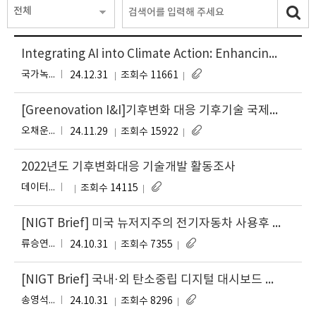
전체
Integrating AI into Climate Action: Enhancing Climate Technology Capacity in Asia-Pacific Countries
국가녹색기술연구소, CTCN
24.12.31
조회수 11661
[Greenovation I&I]기후변화 대응 기후기술 국제협력 방향은? 유엔기후변화협약 기술 메커니즘을 통해 살펴본다
오채운 우아미 이종열 황정아 성지윤 김종윤 신종석 정용운
24.11.29
조회수 15922
2022년도 기후변화대응 기술개발 활동조사
데이터정보센터
조회수 14115
[NIGT Brief] 미국 뉴저지주의 전기자동차 사용후 배터리 관리 제도 도입 현황 및 시사점
류
류승연, 구지선, 문태현, 송인옥, 신현하, 여준호, 최고봉, 오지현
24.10.31
조회수 7355
[NIGT Brief] 국내·외 탄소중립 디지털 대시보드 구축 동향 및 시사점
송
송영석, 임종서, 박상현, 이천환, 염성찬
24.10.31
조회수 8296