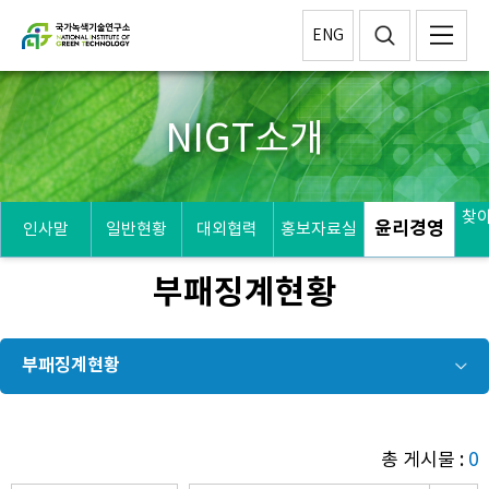
ENG
NIGT소개
찾
윤리경영
인사말
일반현황
대외협력
홍보자료실
부패징계현황
부패징계현황
총 게시물 :
0