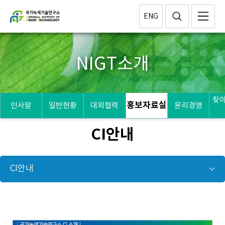
ENG
NIGT소개
찾
홍보자료실
인사말
일반현황
대외협력
윤리경영
CI안내
CI안내