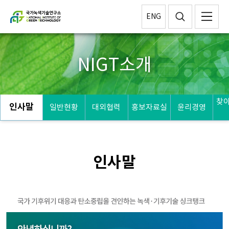
ENG
NIGT소개
찾
인사말
일반현황
대외협력
홍보자료실
윤리경영
인사말