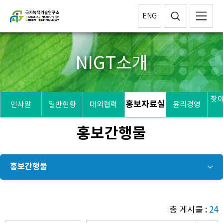
ENG
NIGT소개
찾
홍보자료실
인사말
일반현황
대외협력
윤리경영
홍보간행물
홍보간행물
총 게시물 :
24