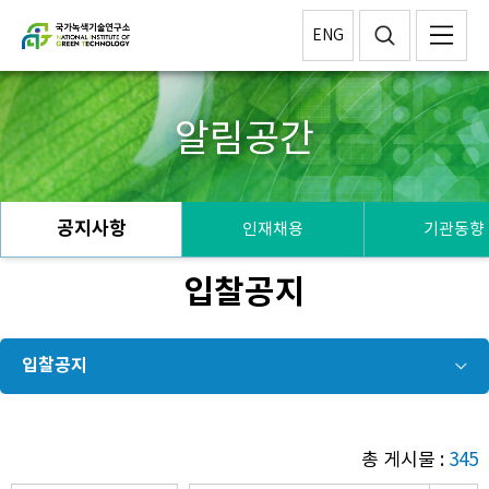
ENG
알림공간
공지사항
인재채용
기관동향
입찰공지
입찰공지
총 게시물 :
345