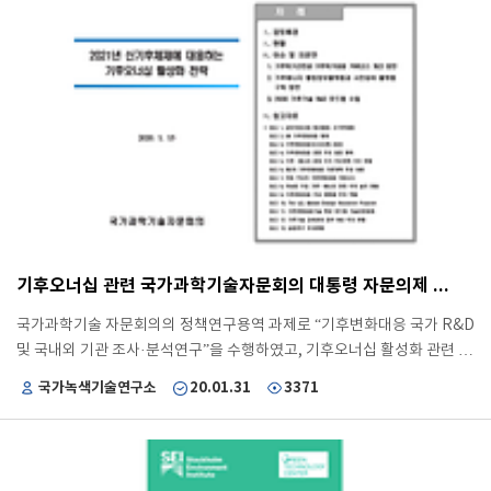
형(동향분석 및 문제도출, 사업추진 당위성, 기술개발 내용, 기술개발 목
표, 추진방안)을 개발하고 국가과학 기술심의회 사업설명회에서 R&D 사
업에 대한 평가를 진행할 수 있는 시스템을 개발 주요 성과 2022년 각 부
처에서 추진예정인 신규사업의 심의 평가를 위하여 과학기술정보통신부
및 과학기술 자문회의, KISTEP, KETEP 등 관계부처·기관과 신규사업 예
산심의·평가를 위한 업무 협조 진행 중소형 R&D 타당성 분석 웹 시스템을
활용하여 과학기술정보통신부, 산업통상자원부, 국토교통부, 해양수산부
4개 주요부처의 27개 R&D 신규사업 기획서를 제출받고 예산심의 자료
분석에 활용
기후오너십 관련 국가과학기술자문회의 대통령 자문의제 작성 지원 및 채택
국가과학기술 자문회의의 정책연구용역 과제로 “기후변화대응 국가 R&D
및 국내외 기관 조사·분석연구”을 수행하였고, 기후오너십 활성화 관련 대
통령 자문의제 작성을 지원 2021년 신기후체제에 대응하는 기후오너십
국가녹색기술연구소
20.01.31
3371
활성화 전략에 대한 서면안건이 국가과학 기술자문회의에서 의결(‘20.1
월) 성과 개요 기후변화대응 관련 국가 R&D 현황을 세부적으로 조사·분석
하여 국가 기후기술 R&D 효율화와 내실화 방안에 대한 정책을 제언 국내
외 기후변화 관련 법·정책·유관기관 현황을 조사·분석하여 국내 기후변화