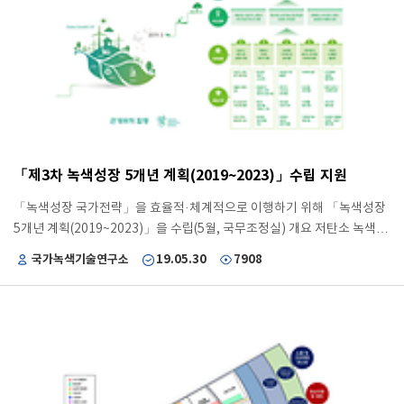
Pollution in Northeast Asia: Transferring lessons from Europe
and North America, process and future development” - 동북아 미
세먼지 해결을 위한 협력체계 구축에 관한 정책분석 및 전략제언 - 미세먼
지 저감을 위한 ① 선진국(유럽·북미) 사례 분석, ② 동북아 협력체계 비교
분석, ③ 동북아 미세먼지 해결을 위한 기술협력 중심의 전략도출
「제3차 녹색성장 5개년 계획(2019~2023)」수립 지원
「녹색성장 국가전략」을 효율적·체계적으로 이행하기 위해 「녹색성장
5개년 계획(2019~2023)」을 수립(5월, 국무조정실) 개요 저탄소 녹색성
장 기본법 9조에 따라 정부는 2009~2050년까지 장기 전략으로 저탄소
국가녹색기술연구소
19.05.30
7908
녹색성장을 위한 정책목표, 추진전략, 정책방향 등을 제시 이에 대한 동법
시행령 제4조에 따라 녹색성장 국가전략의 실행을 위한 중기전략으로
「녹색성장 5개년 계획」을 수립 이에 따라, 2009년 「녹색성장 국가전
략」과 「제1차 녹색성장 5개년 계획(2009~2013)」, 2014년 「제2차
녹색성장 5개년 계획(2014~2018)」을 마련하였으며, 2019년 「제3차
녹색성장 5개년 계획(2019~2023)」을 수립 주요 성과 제3차 녹색성장 5
개년 계획을 통해 경제·환경의 조화와 녹색성장의 ‘포용성’을 강화하기 위