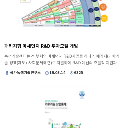
한 5대 정책방향 20개 중점과제 제시 - 제2차 계획에 대한 평가결과를 바
탕으로, 공개토론회, 관계부처 협의 등 다양한 의견수렴을 거치고, 녹색성
장위원회 및 국무회의 심의 후 확정 - 5대 정책방향은 ① 온실가스 감축 의
무 실효적 이행, ② 깨끗하고 안전한 에너지 전환, ③ 녹색경제 구조혁신
및 성과 도출, ④ 기후적응 및 에너지 저소비형 녹색사회 실현, ⑤ 국내외
녹색협력 활성화로 이루어짐
패키지형 미세먼지 R&D 투자모델 개발
녹색기술센터는 전 부처의 미세먼지 R&D사업을 하나의 패키지(과학기
술-정책(제도)-사회문제해결)로 지원하여 R&D 예산의 효율적 지원과 성
과 극대화를 할 수 있는 미세먼지 R&D 투자 모델을 개발하였습니다. 본 연
국가녹색기술연구소
19.03.14
6325
구는 논문·특허 등 빅데이터를 분석하여 4대 지원분야 35개 세부 기술분
류 체계를 도출한 후 지원분야별 공통 목표를 설정하여, 각 부처에서 R&D
를 수행하고, R&D 성과와 규제(제도)를 연계하고, 일자리 창출을 위한 인
력양성 분야 신규 발굴 지원 등의 내용을 포함하고 있습니다. 4대 지원분야
는 현상규명 및 예측, 노출 및 건강영향 최소화, 제도 및 소통체계 개선, 배
출저감으로, R&D 분야를 일괄 심의하여 지원함으로써 연구개발, 인프라,
산업, 법·제도를 동시에 개선하여 미세먼지를 해결하는 투자모델을 도출
하였습니다. 또한 과학기술정보통신부가 미세먼지 R&D 투자의 컨트롤 타