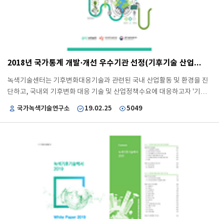
워가 되고, 미세먼지사업단이 중심역할을 수행하며, 모든 부처가 협력하
여 ’22년까지 국가미세먼지 배출량 33% 저감에 기여하는 것을 목표로 제
안하고 있습니다. 녹색기술센터는 패키지형 미세먼지 R&D 투자모델 개발
및 활용을 통해 기술체계-R&D수행-제도개선 등이 연계된 미세먼지 분야
국가 R&D 정책연구를 수행할 예정입니다. 더하여 R&D의 사회적 기여 강
화를 통해 국민생활에 밀접한 주요 문제 해결에 기여하고 정부 R&D에 대
2018년 국가통계 개발·개선 우수기관 선정(기후기술 산업통계)
한 국민적 지지를 확보하겠습니다.
녹색기술센터는 기후변화대응기술과 관련된 국내 산업활동 및 환경을 진
단하고, 국내외 기후변화 대응 기술 및 산업정책수요에 대응하고자 '기후
기술 산업통계'를 개발하여 발표하였습니다. 본 통계는 기후변화대응 관련
국가녹색기술연구소
19.02.25
5049
기업의 상세정보(재무·기술 현황과 해외 기술이전 수요·사업화경험)를 종
합적으로 조사·분석한 통계로 기후변화대응 관련 산업육성·진흥 정책수립
및 학계·연구소 등의 연구수행 시 기초자료로 활용이 가능합니다. 기후기
술분야 국내 최초 공식 국가승인통계인 기후기술 산업통계는 45개 기후기
술 분류체계 정립(대분류: 3개, 중분류: 14개)과 함께 국내 기후기술 보유
기업 (6,644개사)의 데이터베이스(매출액, 연구개발 투자규모, 종업원) 구
축 및 현황 및 조사·분석을 포함하고 있습니다. 통계에 따르면, 국내 기후
기술 산업 규모를 반영하는 매출액은 156조이며, 기업 자체 연구개발 투
자규모는 1조 5천억원, 기후산업 종업원 수는 약 17만명으로 집계되었습
니다. 기후기술 부문별로는 에너지 수요부문, 재생에너지, 에너지 저장부