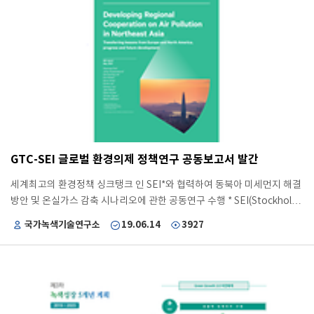
대응 거버넌스 체계 구축을 위한 정책 방향성을 수립하는 등 기후변화 대
응을 위한 국가 기후기술 R&D 효율화 방안 및 거버넌스 선진화 방안을 체
계적으로 제시 주요 성과 국가과기자문회의 자문보고가 2020년 총 5건 정
도 반영되었으며, 그 중 1건을 지원하여, 대통령 서면보고 안건으로 채택
(‘20.1.15)
GTC-SEI 글로벌 환경의제 정책연구 공동보고서 발간
세계최고의 환경정책 싱크탱크 인 SEI*와 협력하여 동북아 미세먼지 해결
방안 및 온실가스 감축 시나리오에 관한 공동연구 수행 * SEI(Stockholm
Environment Institute) : 환경정책분야 글로벌 1위 싱크탱크, 2019
국가녹색기술연구소
19.06.14
3927
Global Go To Think Tank Index, University of Pennsylvania 성과 개
요 GTC-SEI 간 체결된 MOU(‘19)에 근거하여 수행한 공동연구 성과로서,
SEI로부터 2021년 후속연구 협력 추진을 제안받아 기획하는 등 선진연구
기관과의 협력체계구축을 통해 연구역량 강화 및 우수연구성과 확산 주요
성과 공동보고서 발간 “Developing Regional Cooperation on Air