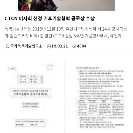
일부 국가에서만 수행되는 프로젝트들도 파악되었습니다. 녹색·기후기술
백서는 향후 국가 R&D 정책 수립 시 기초자료로 활용 가능하며, 해당 기술
의 국내외 정보 및 산업현황, 이슈분석, 국제기후기금 기술 연계성 분석 정
CTCN 이사회 선정 기후기술협력 공로상 수상
보, 재원규모, 기금별 기술 투자 동향, 재원형태 등의 정보 제공을 통해 국
내 기후기술 활성화에 기여할 것입니다. 녹색·기후기술 백서는 녹색기술
녹색기술센터는 2018년 12월 10일 유엔기후변화협약 제 24차 당사국총
센터 홈페이지에서 PDF 파일을 다운로드하실 수 있습니다.
회(폴란드 카토비체) 중 열린 CTCN 설립 5주년 기념행사에서, 유엔기후
변화협약 하 기후기술협력에 가장 큰 기여를 한 CTCN 네트워크 기관으로
국가녹색기술연구소
19.02.21
4804
선정되어 공로상 (Recognition of Contribution)을 수상하였습니다. 본
상의 수상은 전 세계 478개 CTCN 네트워크 기관 중에서 수상자로 선정된
것으로, 그간 국내외를 넘나드는 기후기술협력 지원 및 성과에 대해 국제
사회로부터 인정받았다는 점에서 큰 의미가 있습니다. 녹색기술센터는
‘16년 비 EU권 국가 중 최초로 CTCN TA(기술지원)사업 수주를 시작으
로, 총 4건의 TA를 수행하며 세계 최다 TA 수행기관으로 도약하였습니다.
이를 통하여, 해수담수화, 기후적응력 있는 건축, 에너지 등 다양한 분야의
국내 기후기술을 개발도상국에 이전하는 계기를 마련 하였습니다. 또한 한
국의 NDE인 과학기술정보통신부와 국내 기후기술 전문 기관들의 CTCN
협력 참여를 독려하고, 국내 기관의 네트워킹 및 TA사업 참여를 지원하였
습니다. 그 결과, 한국은 세계 최다 CTCN 회원기관을 보유(58개)하고 있
으며, 국내 CTCN 회원기관의 TA 참여(7건)가 확대되는 성과를 도출하였
습니다. 특히, 국내 기관의 TA 참여 기회 확대를 위하여, 국내 기관만이 입