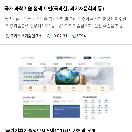
찰에 참여하고 수행할 수 있는 한국형 CTCN 프로보노 TA 사업(3건)을 기
국가 과학기술 정책 제언(국과심, 과기자문회의 등)
획하였고, 이를 통해, 기후변화 문제를 겪고있는 스리랑카, 에티오피아, 및
세르비아에 국내 기관의 기후기술과 경험을 전수하고, 국내 기후기술의 우
녹색기술센터는 기후기술 국제협력 및 국내 기후기술 산업 활성화를 위한
수성을 홍보할 수 있는 기회를 제공 하였습니다. 더불어, CTCN의 지역파
‘기후기술협력 중장기계획’ 등 ‘국가과학기술심의회’ 안건 수립을 지원 하
트너로서 CTCN과 과학기술정보통신부가 공동으로 개최한 ‘CTCN 아시
고, ‘온실가스 감축 지원을 위한 기후기술 활성화 방안’ 관련 국가과학기술
국가녹색기술연구소
19.02.21
5794
아-태평양 NDE 지역포럼’을 기획하고 주최하여, 아시아-평양 지역 NDE
자문회의 대통령 보고 의제 작성도 지원함으로써 국가 기후기술 정책 수립
의 역량배양 및 국내외 관계자들의 네트워킹 활성화에 기여하였습니다. 녹
에 기여하였습니다. 상세한 내용은 다음과 같습니다. [국가과학기술심의
색기술센터는 CTCN이 개최한 지역포럼 최초로 지역 NDE 참석자들이 기
회 안건] ‘기후기술협력 중장기계획’은 국내 출연(연) 및 기업이 보유한 기
후기술 협력 공동 협력의지를 함께 표명한 '서울 기후이니셔티브(Seoul
후기술의 해외 사업화 지원체계 구축 등을 통해 국내 기후산업의 해외시장
Climate Initiative)' 기획하고 선언하였습니다. ‘서울 기후이니셔티브‘는
진출 촉진 및 협력 활성화를 위해 수립되었습니다. 기후기술협력 중장기
아시아-태평양 지역의 기후변화 문제 대응을 위한 기후기술 연구개발·실
계획에는 CTCN 아·태지역 사무소 유치, 이사회 진출 등과 함께 2030년까
증 및 기술협력에 대한 내용을 포함하였습니다. CTCN 공로상 수상을 계기
지 국제기구를 통한 사업을 활용해 100억달러 규모의 기후기술협력 사업
로, 앞으로도 CTCN과의 협력·연계를 강화하여 대표적인 CTCN 네트워크
추진을 지원하는 내용이 포함되어 있습니다. 특히, 동 계획에는 녹색기술
기관으로서 국내 회원기관의 역량강화에 기여하고, 개도국을 대상으로 한
센터를 국가 기후변화대응을 위한 주도적 정책수립과 국내외 협력 플랫폼
국내 기후기술 이전과 사업 활성화에 기여할 것입니다.
기능 수행을 위한 전문지원 기관으로 육성을 추진한다는 내용이 포함되어
있습니다. [국가과학기술자문회의 대통령 보고의제] ‘온실가스 감축 지원
을 위한 기후기술 활성화 방안‘에서는 첫째 '국가기후기술정보시스템
(CTis)' 구축 및 운영, 둘째 시민참여형 기후기술 프로젝트 활성화, 셋째,
온실가스 해외 감축분 확보를 위한 개발도상국과의 기술협력 강화를 제안
'국가기후기술정보시스템(CTis)' 구축 및 운영