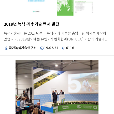
문 순서로 집계되었습니다. 이러한 성과를 바탕으로, 녹색기술센터는 통계
청이 선정하는 2018년 통계개선부문 우수기관으로 선정되었습니다. 향후
국가차원의 기후기술 연구개발 및 사업화 육성을 위한 정책 수립 등 전방
위적인 활용이 기대되며, UNFCCC TNA 분류 체계 개선 등에 활용하고,
2019년 녹색·기후기술 백서 발간
국제표준의 기후기술 분류체계 수립에 기여하고자 합니다.
녹색기술센터는 2017년부터 녹색·기후기술을 총망라한 백서를 제작하고
있습니다. 2019년도에는 유엔기후변화협약(UNFCCC) 기반의 기술메커
니즘과 재정메커니즘 개요, 주요 국제기금/기구의 운영 현황 정보 등을 수
국가녹색기술연구소
19.02.21
6116
집하여 체계적으로 정리하였습니다. * 2017/2018 녹색·기후기술백서는
국내 녹색·기후기술의 주요 국내정책, 이슈 및 국가 R&D 계획과 14개 주
요 녹색·기후기술에 대한 기술·산업 동향과 전망, 세부기술 정의, 기술수
준, 기술개발 방향을 정리 특히 기술메커니즘의 녹색·기후기술 14대 중분
류와 재정메커니즘의 33개 기후다자기금 운영 정보(기후기술 프로젝트 현
황/Climate Funds Update(CFU) 참조)를 기반으로 개도국 지원을 위한
기술-재정 연계 분석을 수행하였습니다. 기후기술 중분류에 따른 기후기
술 관련 프로젝트를 수행하는 국가현황을 보면, 80개국 이상이 관련된 기
술은 재생에너지, 농업·축산, 에너지 수요 기술이며, 70개국 이상 관련된
기술은 기후변화예측 및 모니터링, 산림·육상, 물 기술로 분석되었습니다.
그 외 건강(5개국), 비재생에너지(3개국), 에너지저장(2개국)기술과 같이