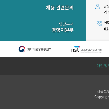
담
채용 관련문의
김
연
담당부서
02
경영지원부
개인정
서울특별시
Copyrig