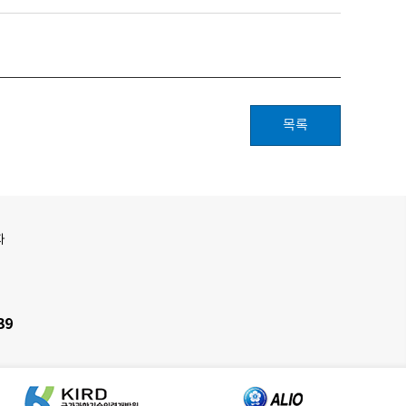
목록
자
39