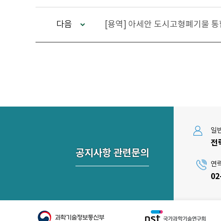
다음
[용역] 아세안 도시고형폐기물 
일
전
공지사항 관련문의
연
02