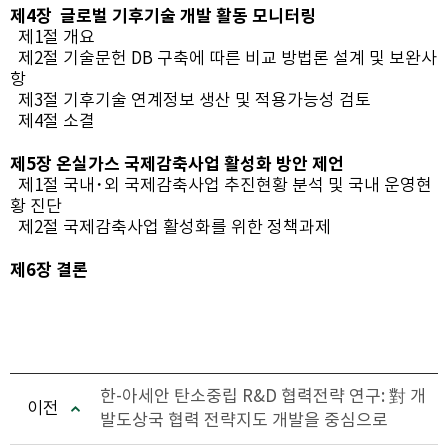
제4장 글로벌 기후기술 개발 활동 모니터링
제1절 개요
제2절 기술문헌 DB 구축에 따른 비교 방법론 설계 및 보완사
항
제3절 기후기술 연계정보 생산 및 적용가능성 검토
제4절 소결
제5장 온실가스 국제감축사업 활성화 방안 제언
제1절 국내･외 국제감축사업 추진현황 분석 및 국내 운영현
황 진단
제2절 국제감축사업 활성화를 위한 정책과제
제6장 결론
한-아세안 탄소중립 R&D 협력전략 연구: 對 개
이전
발도상국 협력 전략지도 개발을 중심으로