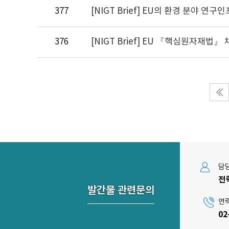
377
376
담
전
발간물 관련문의
연
02