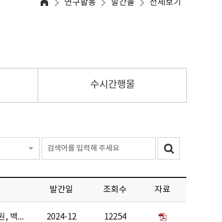
연구활동
발간물
전체보기
수시간행물
발간일
조회수
자료
손지희, 문주연, 강한나, 최가영, 이은주, 송예원, 백용준, 이하경, 윤소현
2024-12
12254