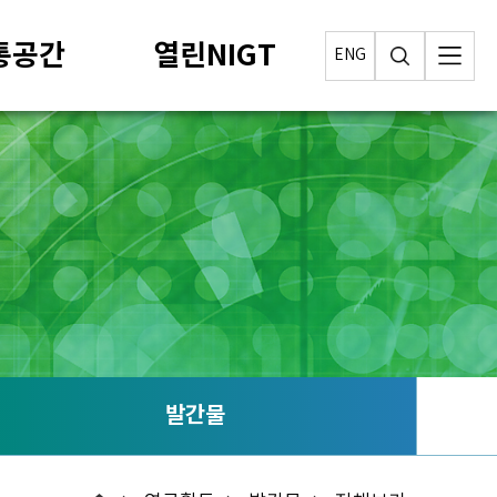
통공간
열린NIGT
ENG
발간물