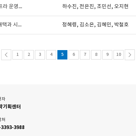
[NIGT Brief] EU의 환경 분야 연구인프라 운영 현황 및 시사점 : ESFRI Landscape Analysis 2024를 중심으로
하수진, 전은진, 조민선, 오지현
[NIGT Brief] EU 『핵심원자재법』 채택과 시사점
정혜령, 김소은, 김혜민, 박철호
1
2
3
4
5
6
7
8
9
10
당자
략기획센터
락처
-3393-3988