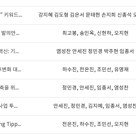
[Greenovation I&I] "2.0.2.5.N.I.G.T." 키워드로 바라보는 올해 전망
[NIGT Brief] 2024년 「수소도시법」 발의안의 주요 내용과 시사점
최고봉, 송인옥, 신현하, 오지현
[Greenovation I&I]기후변화와 기술혁신: 기후기술 분류체계가 이끄는 지속가능한 미래
염성찬 안세진 정민경 박주현 임종서
[NIGT Focus] 우리나라와 독일의 기후변화 대응 R&D 정책 및 프로그램 비교분석: 독일의 에너지 연구 프로그램을 중심으로
하수진, 전은진, 조민선, 유영재
[NIGT Brief] 기후기술 연구자정보 구축을 위한 논문DB와 ORCID 연계 프로토콜 개발 연구: 수소기술 분야 적용
정민경, 안세진, 임종서, 염성찬
[NIGT Brief] 기후기술 국가연구개발사업 투자현황분석(2019~2024) : 2024년 예상치 포함
안세진, 정민경, 김지예, 임종서, 염성
[NIGT Brief] 영국 ARIA - ‘Forecasting Tipping Points’ 추진 현황 및 시사점
전은진, 하수진, 조민선, 오지현