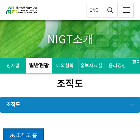
ENG
NIGT소개
찾
일반현황
인사말
대외협력
홍보자료실
윤리경영
조직도
조직도
조직도 홈