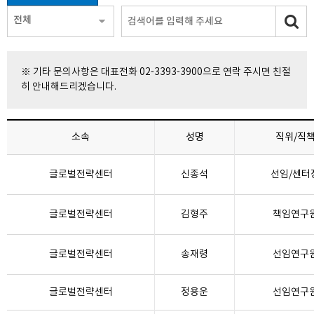
전체
※ 기타 문의사항은 대표전화 02-3393-3900으로 연락 주시면 친절
히 안내해드리겠습니다.
소속
성명
직위/직
글로벌전략센터
신종석
선임/센터
글로벌전략센터
김형주
책임연구
글로벌전략센터
송재령
선임연구
글로벌전략센터
정용운
선임연구